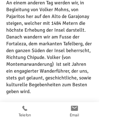
An einem anderen Tag werden wir, in
Begleitung von Volker Mohns, von
Pajaritos her auf den Alto de Garajonay
steigen, welcher mit 1484 Metern die
höchste Erhebung der Insel darstellt.
Danach wandern wir am Fusse der
Fortaleza, dem markanten Tafelberg, der
den ganzen Süden der Insel beherrscht,
Richtung Chipude. Volker (von
Montemarwanderung) ist seit Jahren
ein engagierter Wanderführer, der uns,
stets gut gelaunt, geschichtliche, sowie
kulturelle Begebenheiten zum Besten
geben wird.
Gerne stelle ich Ihnen auch die Kultur
La Gomeras während unserer Reise vor.
Telefon
Email
So können wir dem El Silbo, der
gomerischen Pfeifsprache lauschen, und
das Töpferhandwerk nach traditioneller